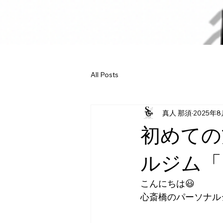
All Posts
真人 那須
2025年8
初めての
ルジム「
こんにちは😃
心斎橋のパーソナル