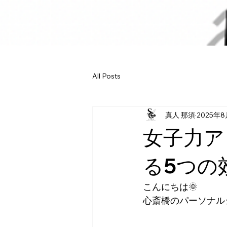
All Posts
真人 那須
2025年
女子力ア
る5つの
こんにちは🌞
心斎橋のパーソナル