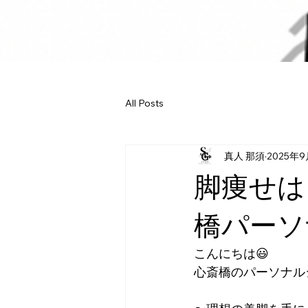
All Posts
真人 那須
2025年9
脚痩せは
橋パーソ
こんにちは😃
心斎橋のパーソナルジ