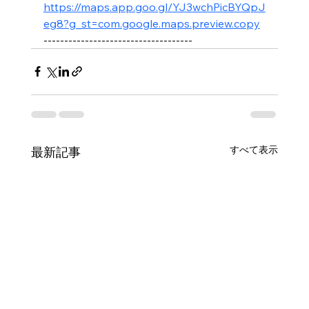
https://maps.app.goo.gl/YJ3wchPicBYQpJ
eg8?g_st=com.google.maps.preview.copy
------------------------------------
すべて表示
最新記事