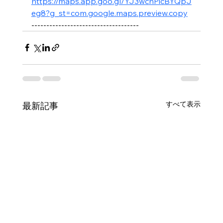
https://maps.app.goo.gl/YJ3wchPicBYQpJ
eg8?g_st=com.google.maps.preview.copy
------------------------------------
すべて表示
最新記事