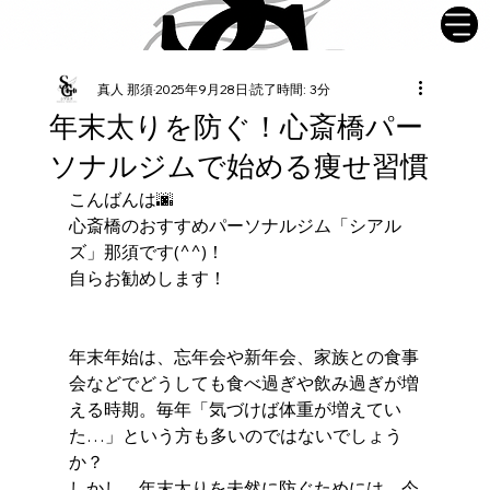
真人 那須
2025年9月28日
読了時間: 3分
年末太りを防ぐ！心斎橋パー
ソナルジムで始める痩せ習慣
こんばんは🌆
心斎橋のおすすめパーソナルジム「シアル
ズ」那須です(^^)！
自らお勧めします！
年末年始は、忘年会や新年会、家族との食事
会などでどうしても食べ過ぎや飲み過ぎが増
える時期。毎年「気づけば体重が増えてい
た…」という方も多いのではないでしょう
か？
しかし、年末太りを未然に防ぐためには、今