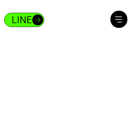
ボディメイクであなたも4%の存在になれ
る！
LINE