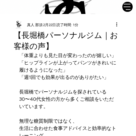
真人 那須
2月22日
読了時間: 1分
【長堀橋パーソナルジム｜お
客様の声】
「体重よりも見た目が変わったのが嬉しい」
「ヒップラインが上がってパンツがきれいに
履けるようになった」
「週1回でも効果が出るのがありがたい」
長堀橋でパーソナルジムを探されている
30〜40代女性の方から多くご相談をいただ
いています。
無理な糖質制限ではなく、
生活に合わせた食事アドバイスと効率的なト
レーニング。