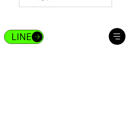
ボディメイクであなたも4%の存在になれ
る！
LINE