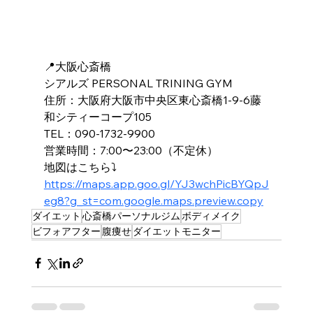
📍大阪心斎橋
シアルズ PERSONAL TRINING GYM
住所：大阪府大阪市中央区東心斎橋1-9-6藤
和シティーコープ105
TEL：090-1732-9900
営業時間：7:00〜23:00（不定休）
地図はこちら⤵️
https://maps.app.goo.gl/YJ3wchPicBYQpJ
eg8?g_st=com.google.maps.preview.copy
ダイエット
心斎橋パーソナルジム
ボディメイク
ビフォアフター
腹痩せ
ダイエットモニター