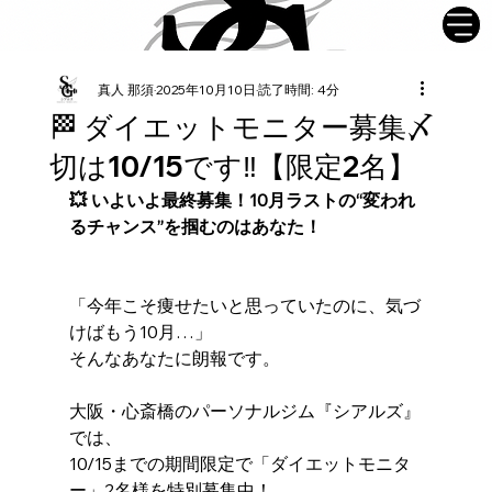
真人 那須
2025年10月10日
読了時間: 4分
🏁 ダイエットモニター募集〆
切は10/15です‼︎【限定2名】
💥 いよいよ最終募集！10月ラストの“変われ
るチャンス”を掴むのはあなた！
「今年こそ痩せたいと思っていたのに、気づ
けばもう10月…」
そんなあなたに朗報です。
大阪・心斎橋のパーソナルジム『シアルズ』
では、
10/15までの期間限定で「ダイエットモニタ
ー」2名様を特別募集中！