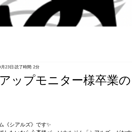
0月23日
読了時間: 2分
アップモニター様卒業の
ム《シアルズ》です✨