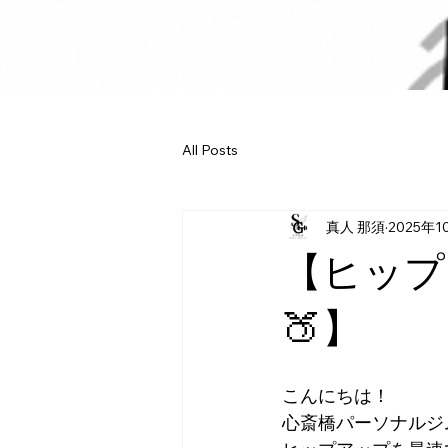
All Posts
真人 那須
2025年1
【ヒップ
🍑】
こんにちは！
心斎橋パーソナルジ