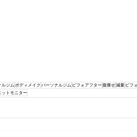
ナルジム
ボディメイク
パーソナルジム
ビフォアフター
腹痩せ
減量
ビフ
エットモニター